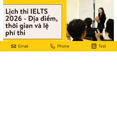
Email
Phone
Test
Lịch thi IELTS năm 2026 – Lệ phí, địa điểm thi và
những điều cần biết
Hiện nay IELTS đang là một trong những chứng chỉ quan
trọng và thịnh hành mà nhiều người cần có để phục vụ cho
những mục tiêu khác nhau trong cuộc sống như đi du học,
05/08/26
định cư, làm việc. Chính vì thế, rất nhiều bạn đang thắc
không biết chi phí thi IELTS hết […]