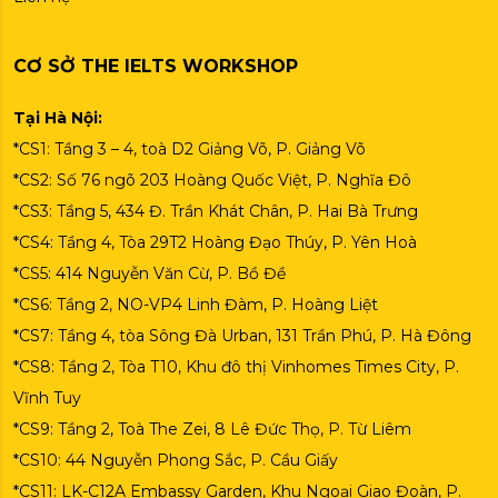
CƠ SỞ THE IELTS WORKSHOP
Tại Hà Nội:
*CS1: Tầng 3 – 4, toà D2 Giảng Võ, P. Giảng Võ
*CS2: Số 76 ngõ 203 Hoàng Quốc Việt, P. Nghĩa Đô
*CS3: Tầng 5, 434 Đ. Trần Khát Chân, P. Hai Bà Trưng
*CS4: Tầng 4, Tòa 29T2 Hoàng Đạo Thúy, P. Yên Hoà
*CS5: 414 Nguyễn Văn Cừ, P. Bồ Đề
*CS6: Tầng 2, NO-VP4 Linh Đàm, P. Hoàng Liệt
*CS7: Tầng 4, tòa Sông Đà Urban, 131 Trần Phú, P. Hà Đông
*CS8: Tầng 2, Tòa T10, Khu đô thị Vinhomes Times City, P.
Vĩnh Tuy
*CS9: Tầng 2, Toà The Zei, 8 Lê Đức Thọ, P. Từ Liêm
*CS10: 44 Nguyễn Phong Sắc, P. Cầu Giấy
*CS11: LK-C12A Embassy Garden, Khu Ngoại Giao Đoàn, P.