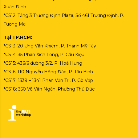
Xuân Đỉnh
*CS12: Tầng 3 Trương Định Plaza, Số 461 Trương Định, P.
Tương Mai
Tại TP.HCM:
*CS13: 20 Ung Văn Khiêm, P. Thạnh Mỹ Tây
*CS14: 35 Phan Xích Long, P. Cầu Kiệu
*CS15: 436/6 đường 3/2, P. Hoà Hưng
*CS16: 110 Nguyễn Hồng Đào, P. Tân Bình
*CS17: 1339 – 1341 Phan Văn Trị, P. Gò Vấp
*CS18: 350 Võ Văn Ngân, Phường Thủ Đức