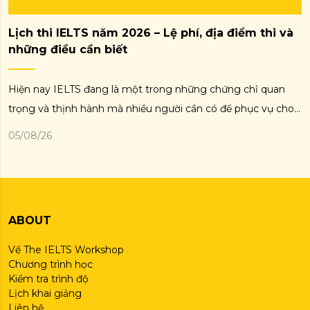
Lịch thi IELTS năm 2026 – Lệ phí, địa điểm thi và
những điều cần biết
Hiện nay IELTS đang là một trong những chứng chỉ quan
trọng và thịnh hành mà nhiều người cần có để phục vụ cho
những mục tiêu khác nhau trong cuộc sống như đi du học,
05/08/26
định cư, làm việc. Chính vì thế, rất nhiều bạn đang thắc
không biết chi phí thi IELTS hết […]
ABOUT
Về The IELTS Workshop
Chương trình học
Kiểm tra trình độ
Lịch khai giảng
Liên hệ