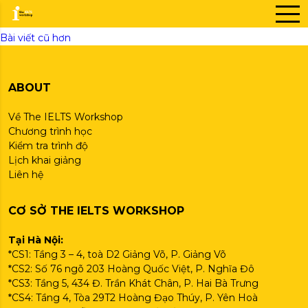
Danh mục:
Library
Bài viết cũ hơn
Điều
hướng
bài
ABOUT
viết
Về The IELTS Workshop
Chương trình học
Kiểm tra trình độ
Lịch khai giảng
Liên hệ
CƠ SỞ THE IELTS WORKSHOP
Tại Hà Nội:
*CS1: Tầng 3 – 4, toà D2 Giảng Võ, P. Giảng Võ
*CS2: Số 76 ngõ 203 Hoàng Quốc Việt, P. Nghĩa Đô
*CS3: Tầng 5, 434 Đ. Trần Khát Chân, P. Hai Bà Trưng
*CS4: Tầng 4, Tòa 29T2 Hoàng Đạo Thúy, P. Yên Hoà