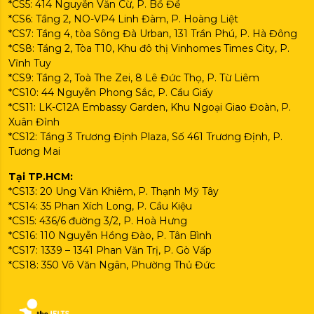
*CS5: 414 Nguyễn Văn Cừ, P. Bồ Đề
*CS6: Tầng 2, NO-VP4 Linh Đàm, P. Hoàng Liệt
*CS7: Tầng 4, tòa Sông Đà Urban, 131 Trần Phú, P. Hà Đông
*CS8: Tầng 2, Tòa T10, Khu đô thị Vinhomes Times City, P.
Vĩnh Tuy
*CS9: Tầng 2, Toà The Zei, 8 Lê Đức Thọ, P. Từ Liêm
*CS10: 44 Nguyễn Phong Sắc, P. Cầu Giấy
*CS11: LK-C12A Embassy Garden, Khu Ngoại Giao Đoàn, P.
Xuân Đỉnh
*CS12: Tầng 3 Trương Định Plaza, Số 461 Trương Định, P.
Tương Mai
Tại TP.HCM:
*CS13: 20 Ung Văn Khiêm, P. Thạnh Mỹ Tây
*CS14: 35 Phan Xích Long, P. Cầu Kiệu
*CS15: 436/6 đường 3/2, P. Hoà Hưng
*CS16: 110 Nguyễn Hồng Đào, P. Tân Bình
*CS17: 1339 – 1341 Phan Văn Trị, P. Gò Vấp
*CS18: 350 Võ Văn Ngân, Phường Thủ Đức